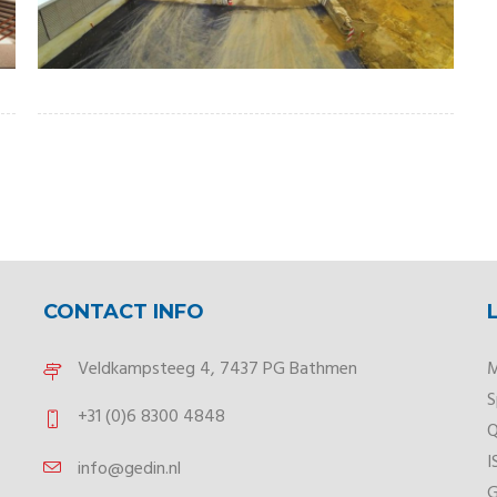
CONTACT INFO
Veldkampsteeg 4, 7437 PG Bathmen
M
S
+31 (0)6 8300 4848
Q
I
info@gedin.nl
G