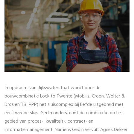
In opdracht van Rijkswaterstaat wordt door de
bouwcombinatie Lock to Twente (Mobilis, Croon, Wolter &
Dros en TBI PPP) het sluiscomplex bij Eefde uitgebreid met
een tweede sluis. Gedin ondersteunt de combinatie op het
gebied van proces-, kwaliteit-, contract- en
informatiemanagement. Namens Gedin vervult Agnes Dekker