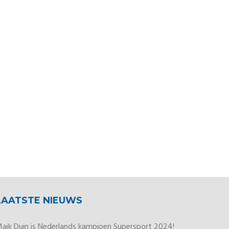
LAATSTE NIEUWS
aik Duin is Nederlands kampioen Supersport 2024!